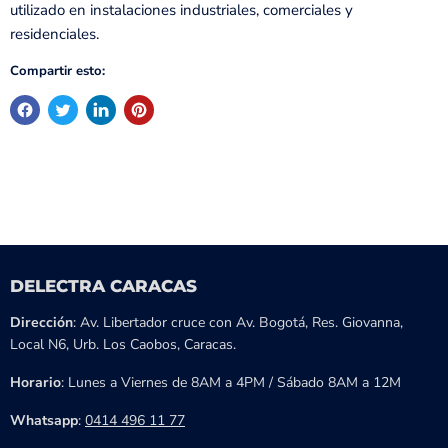
utilizado en instalaciones industriales, comerciales y
residenciales.
Compartir esto:
DELECTRA CARACAS
Dirección
: Av. Libertador cruce con Av. Bogotá, Res. Giovanna,
Local N6, Urb. Los Caobos, Caracas.
Horario
: Lunes a Viernes de 8AM a 4PM / Sábado 8AM a 12M
Whatsapp
:
0414 496 11 77