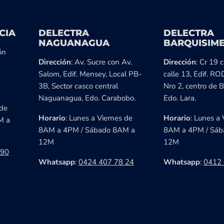
CIA
DELECTRA
DELECTRA
NAGUANAGUA
BARQUISIM
ón
Dirección
: Av. Sucre con Av.
Dirección
: Cr 19 
Salom, Edif. Mensey, Local PB-
calle 13, Edif. RO
3B, Sector casco central
Nro 2, centro de B
Naguanagua, Edo. Carabobo.
Edo. Lara.
 de
Horario
: Lunes a Viernes de
Horario
: Lunes a 
M a
8AM a 4PM / Sábado 8AM a
8AM a 4PM / Sáb
12M
12M
 90
Whatsapp
:
0424 407 78 24
Whatsapp
:
0412 