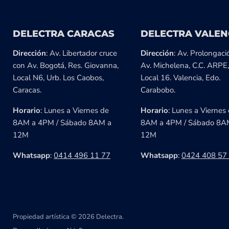
DELECTRA CARACAS
DELECTRA VALEN
Dirección
: Av. Libertador cruce
Dirección
: Av. Prolongaci
con Av. Bogotá, Res. Giovanna,
Av. Michelena, C.C. ARPE,
Local N6, Urb. Los Caobos,
Local 16. Valencia, Edo.
Caracas.
Carabobo.
Horario
: Lunes a Viernes de
Horario
: Lunes a Viernes
8AM a 4PM / Sábado 8AM a
8AM a 4PM / Sábado 8A
12M
12M
Whatsapp
:
0414 496 11 77
Whatsapp
:
0424 408 57
Propiedad artística © 2026 Delectra.