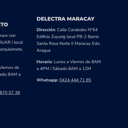
DELECTRA MARACAY
ETO
Dirección
: Calle Carabobo N°64
cruce con
Edificio Zuyurig local PB-2 Barrio
DUAR I local
Santa Rosa Norte II Maracay Edo.
arquisimeto,
Aragua
Horario
: Lunes a Viernes de 8AM
Viernes de
a 4PM / Sábado 8AM a 12M
ado 8AM a
Whatsapp
:
0424 444 71 85
870 07 38