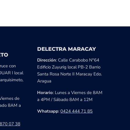
DELECTRA MARACAY
ETO
Dirección
: Calle Carabobo N°64
cruce con
Edificio Zuyurig local PB-2 Barrio
DUAR I local
Santa Rosa Norte II Maracay Edo.
arquisimeto,
Aragua
Horario
: Lunes a Viernes de 8AM
Viernes de
a 4PM / Sábado 8AM a 12M
ado 8AM a
Whatsapp
:
0424 444 71 85
870 07 38