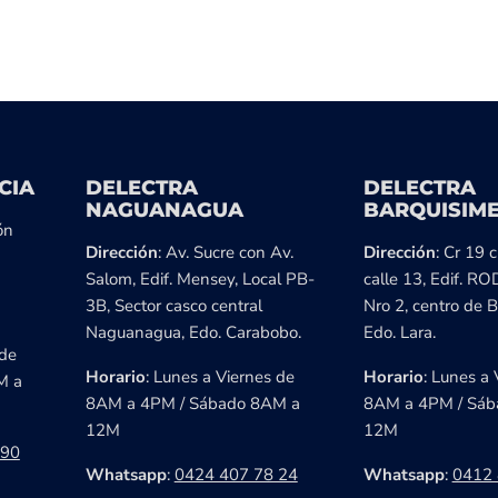
CIA
DELECTRA
DELECTRA
NAGUANAGUA
BARQUISIM
ón
Dirección
: Av. Sucre con Av.
Dirección
: Cr 19 
Salom, Edif. Mensey, Local PB-
calle 13, Edif. RO
3B, Sector casco central
Nro 2, centro de B
Naguanagua, Edo. Carabobo.
Edo. Lara.
 de
Horario
: Lunes a Viernes de
Horario
: Lunes a 
M a
8AM a 4PM / Sábado 8AM a
8AM a 4PM / Sáb
12M
12M
 90
Whatsapp
:
0424 407 78 24
Whatsapp
:
0412 