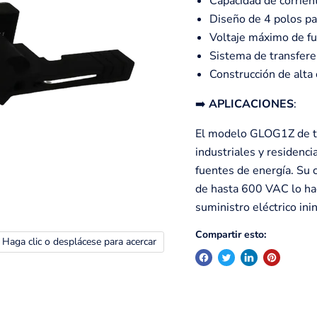
Capacidad de corrie
Diseño de 4 polos pa
Voltaje máximo de f
Sistema de transfere
Construcción de alta c
➡️
APLICACIONES
:
El modelo GLOG1Z de tra
industriales y residenc
fuentes de energía. Su 
de hasta 600 VAC lo hac
suministro eléctrico ini
Compartir esto:
Haga clic o desplácese para acercar