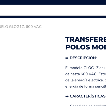
ELO GLOG1Z, 600 VAC
TRANSFERE
POLOS MOD
➡️
DESCRIPCIÓN
:
El modelo GLOG1Z es un
de hasta 600 VAC. Este 
de la energía eléctrica
energía de forma sencill
➡️
CARACTERÍSTICAS