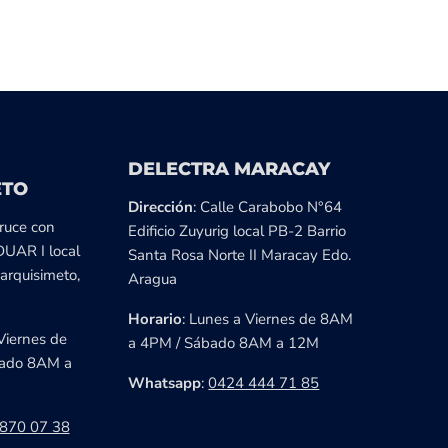
DELECTRA MARACAY
ETO
Dirección
: Calle Carabobo N°64
cruce con
Edificio Zuyurig local PB-2 Barrio
DUAR I local
Santa Rosa Norte II Maracay Edo.
arquisimeto,
Aragua
Horario
: Lunes a Viernes de 8AM
Viernes de
a 4PM / Sábado 8AM a 12M
ado 8AM a
Whatsapp
:
0424 444 71 85
870 07 38