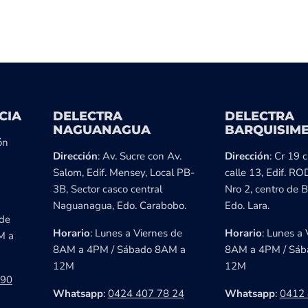
CIA
DELECTRA
DELECTRA
NAGUANAGUA
BARQUISIM
ón
Dirección
: Av. Sucre con Av.
Dirección
: Cr 19 
Salom, Edif. Mensey, Local PB-
calle 13, Edif. RO
3B, Sector casco central
Nro 2, centro de B
Naguanagua, Edo. Carabobo.
Edo. Lara.
 de
Horario
: Lunes a Viernes de
Horario
: Lunes a 
M a
8AM a 4PM / Sábado 8AM a
8AM a 4PM / Sáb
12M
12M
 90
Whatsapp
:
0424 407 78 24
Whatsapp
:
0412 