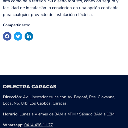
alta como baja tensión. Su diseño robusto, conexión segura y
facilidad de instalación lo convierten en una opción confiable
para cualquier proyecto de instalación eléctrica.
Compartir esto:
DELECTRA CARACAS
Dirección
: Av. Libertador cruce con Av. Bogotá, Res. Giovanna,
Local N6, Urb. Los Caobos, Caracas.
Horario
: Lunes a Viernes de 8AM a 4PM / Sábado 8AM a 12M
Whatsapp
:
0414 496 11 77