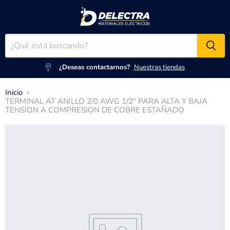
¿Deseas contactarnos?
Nuestras tiendas
Inicio
TERMINAL AT ANILLO 2/0 AWG 1/2" PARA ALTA Y BAJA
TENSION A COMPRESION DE COBRE ESTAÑADO