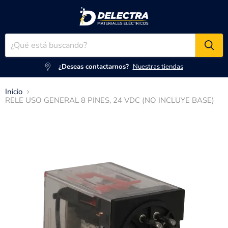
¿Deseas contactarnos?
Nuestras tiendas
Inicio
RELE USO GENERAL 8 PINES, 24 VDC (NO INCLUYE BASE)