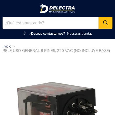
¿Deseas contactarnos?
Nuestras tiendas
Inicio
RELE USO GENERAL 8 PINES, 220 VAC (NO INCLUYE BASE)