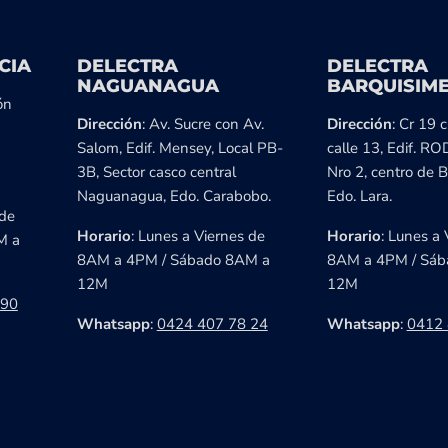
CIA
DELECTRA
DELECTRA
NAGUANAGUA
BARQUISIM
ón
Dirección
: Av. Sucre con Av.
Dirección
: Cr 19 
Salom, Edif. Mensey, Local PB-
calle 13, Edif. RO
3B, Sector casco central
Nro 2, centro de B
Naguanagua, Edo. Carabobo.
Edo. Lara.
 de
Horario
: Lunes a Viernes de
Horario
: Lunes a 
M a
8AM a 4PM / Sábado 8AM a
8AM a 4PM / Sáb
12M
12M
 90
Whatsapp
:
0424 407 78 24
Whatsapp
:
0412 