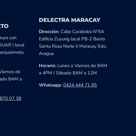
DELECTRA MARACAY
ETO
Dirección
: Calle Carabobo N°64
cruce con
Edificio Zuyurig local PB-2 Barrio
DUAR I local
Santa Rosa Norte II Maracay Edo.
arquisimeto,
Aragua
Horario
: Lunes a Viernes de 8AM
Viernes de
a 4PM / Sábado 8AM a 12M
ado 8AM a
Whatsapp
:
0424 444 71 85
870 07 38