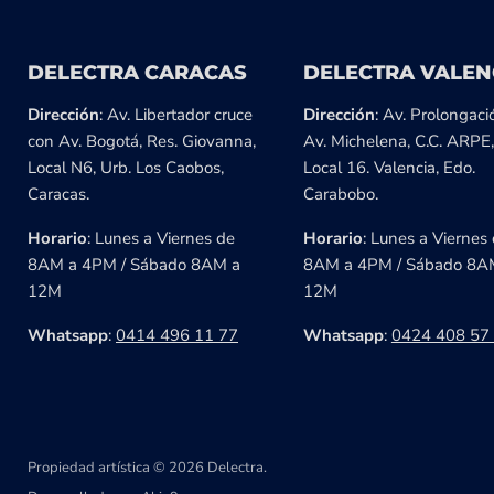
DELECTRA CARACAS
DELECTRA VALEN
Dirección
: Av. Libertador cruce
Dirección
: Av. Prolongaci
con Av. Bogotá, Res. Giovanna,
Av. Michelena, C.C. ARPE,
Local N6, Urb. Los Caobos,
Local 16. Valencia, Edo.
Caracas.
Carabobo.
Horario
: Lunes a Viernes de
Horario
: Lunes a Viernes
8AM a 4PM / Sábado 8AM a
8AM a 4PM / Sábado 8A
12M
12M
Whatsapp
:
0414 496 11 77
Whatsapp
:
0424 408 57
Propiedad artística © 2026 Delectra.