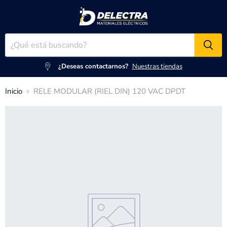
¿Deseas contactarnos?
Nuestras tiendas
Inicio
RELE MODULAR (RIEL DIN) 120 VAC DPDT