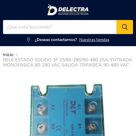
¿Deseas contactarnos?
Nuestras tiendas
Inicio
RELE ESTADO SOLIDO 3F 25/80-280/90-480 25A, ENTRADA
MONOFASICA 80-280 VAC SALIDA TRIFASICA 90-480 VAC