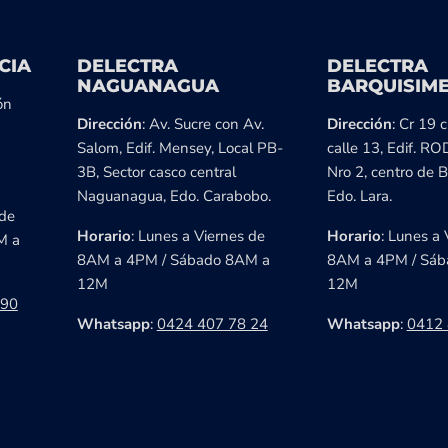
CIA
DELECTRA
DELECTRA
NAGUANAGUA
BARQUISIM
ón
Dirección
: Av. Sucre con Av.
Dirección
: Cr 19 
Salom, Edif. Mensey, Local PB-
calle 13, Edif. RO
3B, Sector casco central
Nro 2, centro de B
Naguanagua, Edo. Carabobo.
Edo. Lara.
 de
Horario
: Lunes a Viernes de
Horario
: Lunes a 
M a
8AM a 4PM / Sábado 8AM a
8AM a 4PM / Sáb
12M
12M
 90
Whatsapp
:
0424 407 78 24
Whatsapp
:
0412 