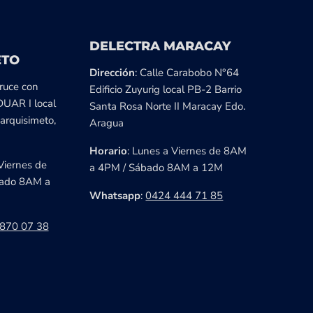
DELECTRA MARACAY
ETO
Dirección
: Calle Carabobo N°64
cruce con
Edificio Zuyurig local PB-2 Barrio
DUAR I local
Santa Rosa Norte II Maracay Edo.
arquisimeto,
Aragua
Horario
: Lunes a Viernes de 8AM
Viernes de
a 4PM / Sábado 8AM a 12M
ado 8AM a
Whatsapp
:
0424 444 71 85
870 07 38