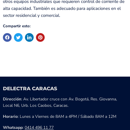
otros equipos industriales que requieren control de corriente de
alta capacidad. También es adecuado para aplicaciones en el
sector residencial y comercial.
Compartir esto:
DELECTRA CARACAS
Dirección
: Av. Libertador cruce con Av. Bogotá, Res. Giovanna,
Local N6, Urb. Los Caobos, Caracas.
Horario
: Lunes a Viernes de 8AM a 4PM / Sábado 8AM a 12M
Whatsapp
:
0414 496 11 77