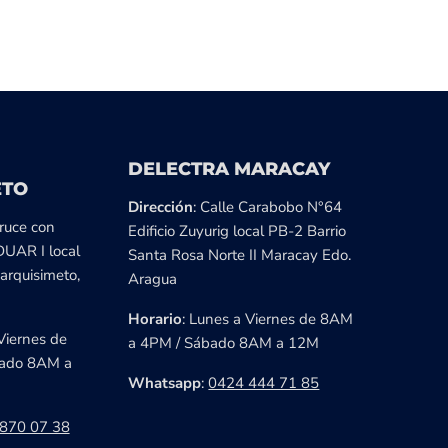
DELECTRA MARACAY
ETO
Dirección
: Calle Carabobo N°64
cruce con
Edificio Zuyurig local PB-2 Barrio
DUAR I local
Santa Rosa Norte II Maracay Edo.
arquisimeto,
Aragua
Horario
: Lunes a Viernes de 8AM
Viernes de
a 4PM / Sábado 8AM a 12M
ado 8AM a
Whatsapp
:
0424 444 71 85
870 07 38