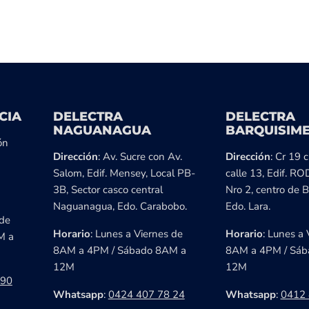
CIA
DELECTRA
DELECTRA
NAGUANAGUA
BARQUISIM
ón
Dirección
: Av. Sucre con Av.
Dirección
: Cr 19 
Salom, Edif. Mensey, Local PB-
calle 13, Edif. RO
3B, Sector casco central
Nro 2, centro de B
Naguanagua, Edo. Carabobo.
Edo. Lara.
 de
Horario
: Lunes a Viernes de
Horario
: Lunes a 
M a
8AM a 4PM / Sábado 8AM a
8AM a 4PM / Sáb
12M
12M
 90
Whatsapp
:
0424 407 78 24
Whatsapp
:
0412 