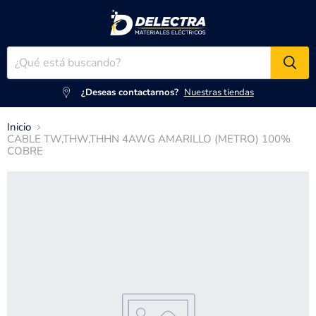
¿Deseas contactarnos?
Nuestras tiendas
Inicio
CABLE TW,THW,THHN 4AWG AMARILLO (METRO) 100%
COBRE