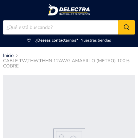
¿Deseas contactarnos?
Nuestras tiendas
Inicio
CABLE TW,THW,THHN 12AWG AMARILLO (METRO) 100%
COBRE