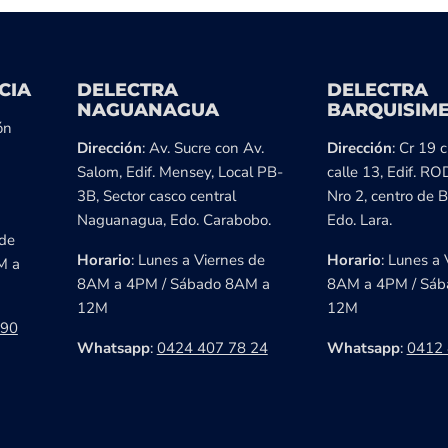
CIA
DELECTRA
DELECTRA
NAGUANAGUA
BARQUISIM
ón
Dirección
: Av. Sucre con Av.
Dirección
: Cr 19 
Salom, Edif. Mensey, Local PB-
calle 13, Edif. RO
3B, Sector casco central
Nro 2, centro de B
Naguanagua, Edo. Carabobo.
Edo. Lara.
 de
Horario
: Lunes a Viernes de
Horario
: Lunes a 
M a
8AM a 4PM / Sábado 8AM a
8AM a 4PM / Sáb
12M
12M
 90
Whatsapp
:
0424 407 78 24
Whatsapp
:
0412 