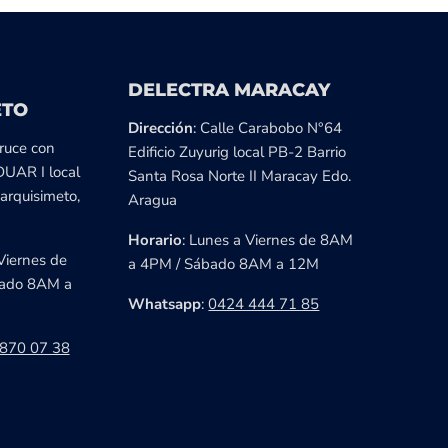
DELECTRA MARACAY
ETO
Dirección
: Calle Carabobo N°64
cruce con
Edificio Zuyurig local PB-2 Barrio
DUAR I local
Santa Rosa Norte II Maracay Edo.
arquisimeto,
Aragua
Horario
: Lunes a Viernes de 8AM
Viernes de
a 4PM / Sábado 8AM a 12M
ado 8AM a
Whatsapp
:
0424 444 71 85
870 07 38