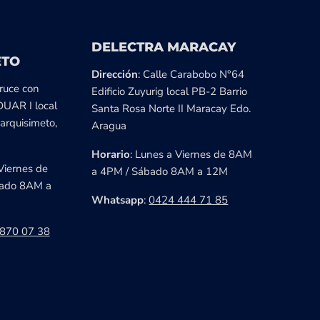
DELECTRA MARACAY
ETO
Dirección
: Calle Carabobo N°64
cruce con
Edificio Zuyurig local PB-2 Barrio
DUAR I local
Santa Rosa Norte II Maracay Edo.
arquisimeto,
Aragua
Horario
: Lunes a Viernes de 8AM
Viernes de
a 4PM / Sábado 8AM a 12M
ado 8AM a
Whatsapp
:
0424 444 71 85
870 07 38