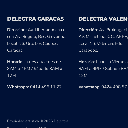
DELECTRA CARACAS
DELECTRA VALEN
Dirección
: Av. Libertador cruce
Dirección
: Av. Prolongaci
con Av. Bogotá, Res. Giovanna,
Av. Michelena, C.C. ARPE,
Local N6, Urb. Los Caobos,
Local 16. Valencia, Edo.
Caracas.
Carabobo.
Horario
: Lunes a Viernes de
Horario
: Lunes a Viernes
8AM a 4PM / Sábado 8AM a
8AM a 4PM / Sábado 8A
12M
12M
Whatsapp
:
0414 496 11 77
Whatsapp
:
0424 408 57
Propiedad artística © 2026 Delectra.