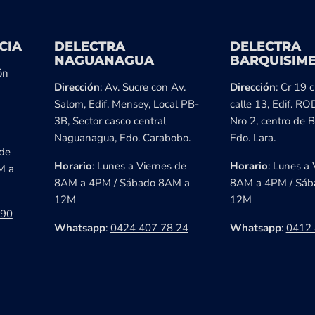
CIA
DELECTRA
DELECTRA
NAGUANAGUA
BARQUISIM
ón
Dirección
: Av. Sucre con Av.
Dirección
: Cr 19 
Salom, Edif. Mensey, Local PB-
calle 13, Edif. RO
3B, Sector casco central
Nro 2, centro de B
Naguanagua, Edo. Carabobo.
Edo. Lara.
 de
Horario
: Lunes a Viernes de
Horario
: Lunes a 
M a
8AM a 4PM / Sábado 8AM a
8AM a 4PM / Sáb
12M
12M
 90
Whatsapp
:
0424 407 78 24
Whatsapp
:
0412 