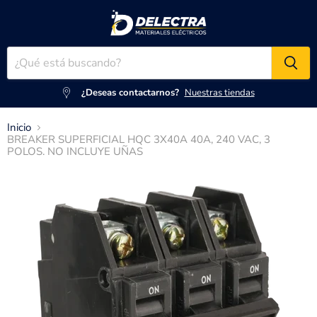
¿Deseas contactarnos?
Nuestras tiendas
Inicio
BREAKER SUPERFICIAL HQC 3X40A 40A, 240 VAC, 3
POLOS. NO INCLUYE UÑAS