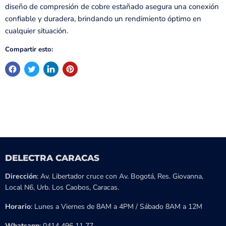
diseño de compresión de cobre estañado asegura una conexión
confiable y duradera, brindando un rendimiento óptimo en
cualquier situación.
Compartir esto:
DELECTRA CARACAS
Dirección
: Av. Libertador cruce con Av. Bogotá, Res. Giovanna,
Local N6, Urb. Los Caobos, Caracas.
Horario
: Lunes a Viernes de 8AM a 4PM / Sábado 8AM a 12M
Whatsapp
:
0414 496 11 77