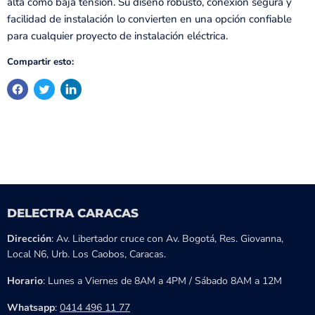
alta como baja tensión. Su diseño robusto, conexión segura y
facilidad de instalación lo convierten en una opción confiable
para cualquier proyecto de instalación eléctrica.
Compartir esto:
DELECTRA CARACAS
Dirección
: Av. Libertador cruce con Av. Bogotá, Res. Giovanna,
Local N6, Urb. Los Caobos, Caracas.
Horario
: Lunes a Viernes de 8AM a 4PM / Sábado 8AM a 12M
Whatsapp
:
0414 496 11 77